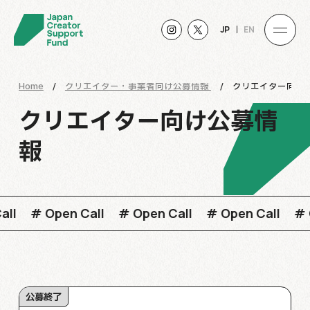
JP
EN
Home
/
クリエイター・事業者向け公募情報
/
クリエイター向け
クリエイター向け公募情
報
en Call
# Open Call
# Open Call
# Open Call
公募終了